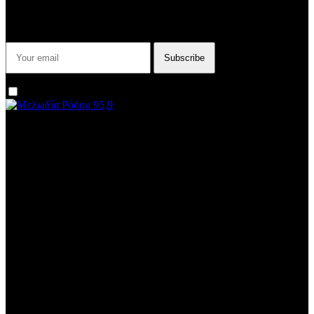
Εγγραφείτε στο Newsletter μας για να μαθαίνετε πρώτοι τα νέα του
σταθμού μας!
I agree that my submitted data is being collected and stored.
We are an independent, non-profit, online radio Broadcasting 24/7
live from London, New York, Los Angeles, beyond
Subtitle
Install our free App:
Some description text for this item