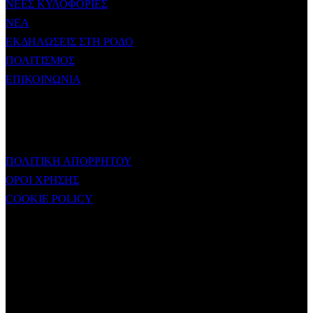
ΝΕΕΣ ΚΥΛΟΦΟΡΙΕΣ
ΝΕΑ
ΕΚΔΗΛΩΣΕΙΣ ΣΤΗ ΡΟΔΟ
ΠΟΛΙΤΙΣΜΟΣ
ΕΠΙΚΟΙΝΩΝΙΑ
ΧΡΗΣΙΜΟΙ ΣΥΝΔΕΣΜΟΙ
ΠΟΛΙΤΙΚΗ ΑΠΟΡΡΗΤΟΥ
ΟΡΟΙ ΧΡΗΣΗΣ
COOKIE POLICY
Subtitle
NEWSLETTER
Some description text for this item