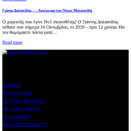
Γιάνης Δαλιανίδης – – Αφιέρωμα του Νίκου Μουρατίδη
Ο χορευτής που έγινε Νο1 σκηνοθέτης! Ο Γιάννης Δαλιανίδης
πέθανε σαν σήμερα 16 Οκτωβρίου, το 2010 – πριν 12 χρόνια. Θα
τον θυμόμαστε πάντα γιατί…
Read more
ΜΕΝΟΥ
ΑΡΧΙΚΗ
ΠΡΟΓΡΑΜΜΑ
ΣΧΕΤΙΚΑ ΜΕ ΕΜΑΣ
ΜΕΛΩΔΙΑ ΡΟΔΟΥ
ΠΑΡΑΓΩΓΟΙ
ΑΚΟΥΜΕ ΜΠΡΟΣΤΑ