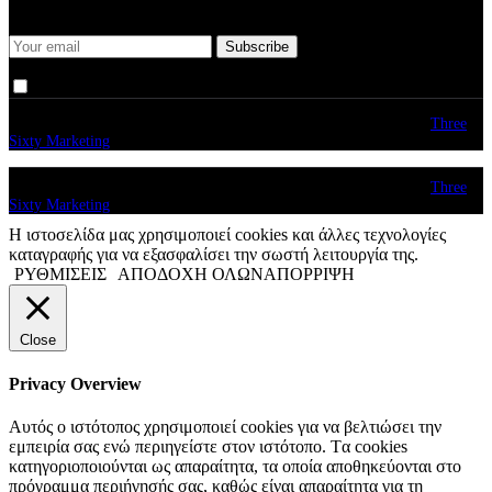
more from Rare Radio Store
I agree that my submitted data is being collected and stored.
© copyright 2026. All Rights Reserved. Design & Development by
Three
Sixty Marketing
© copyright 2026. All Rights Reserved. Design & Development by
Three
Sixty Marketing
Η ιστοσελίδα μας χρησιμοποιεί cookies και άλλες τεχνολογίες
καταγραφής για να εξασφαλίσει την σωστή λειτουργία της.
ΡΥΘΜΙΣΕΙΣ
ΑΠΟΔΟΧΗ ΟΛΩΝ
ΑΠΟΡΡΙΨΗ
Close
Privacy Overview
Αυτός ο ιστότοπος χρησιμοποιεί cookies για να βελτιώσει την
εμπειρία σας ενώ περιηγείστε στον ιστότοπο. Tα cookies
κατηγοριοποιούνται ως απαραίτητα, τα οποία αποθηκεύονται στο
πρόγραμμα περιήγησής σας, καθώς είναι απαραίτητα για τη