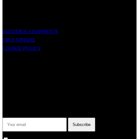
ΧΡΗΣΙΜΟΙ ΣΥΝΔΕΣΜΟΙ
ΠΟΛΙΤΙΚΗ ΑΠΟΡΡΗΤΟΥ
ΟΡΟΙ ΧΡΗΣΗΣ
COOKIE POLICY
Subtitle
NEWSLETTER
Some description text for this item
Εγγραφείτε στο Newsletter μας για να μαθαίνετε πρώτοι τα νέα του
σταθμού μας!