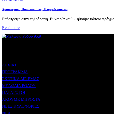
Χριστόφορος Παπακαλιάτης: Ο αμφιλεγόμενος
Επέστρεψε στην τηλεόραση. Ευκαιρία να θυμηθούμε κάποια πράγματ
Read more
ΜΕΝΟΥ
ΑΡΧΙΚΗ
ΠΡΟΓΡΑΜΜΑ
ΣΧΕΤΙΚΑ ΜΕ ΕΜΑΣ
ΜΕΛΩΔΙΑ ΡΟΔΟΥ
ΠΑΡΑΓΩΓΟΙ
ΑΚΟΥΜΕ ΜΠΡΟΣΤΑ
ΝΕΕΣ ΚΥΛΟΦΟΡΙΕΣ
ΝΕΑ