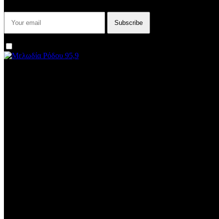
I agree that my submitted data is being collected and stored.
We are an independent, non-profit, online radio Broadcasting 24/7 
Subtitle
Install our free App:
Some description text for this item
Subtitle
Submit