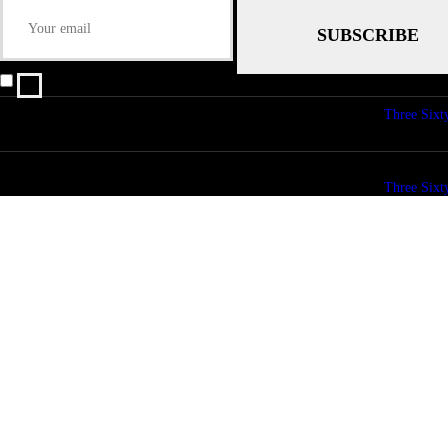
I agree that my submitted data is being collected and stored.
© copyright 2026. All Rights Reserved. Design & Development by
Three Sixt
© copyright 2026. All Rights Reserved. Design & Development by
Three Sixt