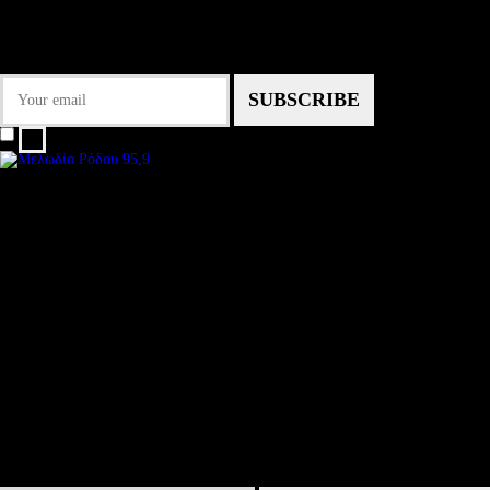
Some description text for this item
Εγγραφείτε στο Newsletter μας για να μαθαίνετε πρώτοι τα νέα του σταθμού
μας!
I agree that my submitted data is being collected and stored.
We are an independent, non-profit, online radio Broadcasting 24/7 live from
Subtitle
Install our free App:
Some description text for this item
Submit
Some description text for this item
Keep me up-to-date via email with the latest news, pre-sales and more from R