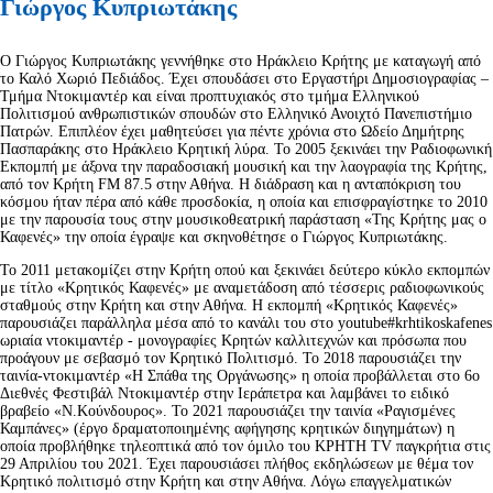
Γιώργος Κυπριωτάκης
Ο Γιώργος Κυπριωτάκης γεννήθηκε στο Ηράκλειο Κρήτης με καταγωγή από
το Καλό Χωριό Πεδιάδος. Έχει σπουδάσει στο Εργαστήρι Δημοσιογραφίας –
Τμήμα Ντοκιμαντέρ και είναι προπτυχιακός στο τμήμα Ελληνικού
Πολιτισμού ανθρωπιστικών σπουδών στο Ελληνικό Ανοιχτό Πανεπιστήμιο
Πατρών. Επιπλέον έχει μαθητεύσει για πέντε χρόνια στο Ωδείο Δημήτρης
Πασπαράκης στο Ηράκλειο Κρητική λύρα. Το 2005 ξεκινάει την Ραδιοφωνική
Εκπομπή με άξονα την παραδοσιακή μουσική και την λαογραφία της Κρήτης,
από τον Κρήτη FM 87.5 στην Αθήνα. Η διάδραση και η ανταπόκριση του
κόσμου ήταν πέρα από κάθε προσδοκία, η οποία και επισφραγίστηκε το 2010
με την παρουσία τους στην μουσικοθεατρική παράσταση «Της Κρήτης μας ο
Καφενές» την οποία έγραψε και σκηνοθέτησε ο Γιώργος Κυπριωτάκης.
Το 2011 μετακομίζει στην Κρήτη οπού και ξεκινάει δεύτερο κύκλο εκπομπών
με τίτλο «Κρητικός Καφενές» με αναμετάδοση από τέσσερις ραδιοφωνικούς
σταθμούς στην Κρήτη και στην Αθήνα. Η εκπομπή «Κρητικός Καφενές»
παρουσιάζει παράλληλα μέσα από το κανάλι του στο youtube#krhtikoskafenes
ωριαία ντοκιμαντέρ - μονογραφίες Κρητών καλλιτεχνών και πρόσωπα που
προάγουν με σεβασμό τον Κρητικό Πολιτισμό. Το 2018 παρουσιάζει την
ταινία-ντοκιμαντέρ «Η Σπάθα της Οργάνωσης» η οποία προβάλλεται στο 6ο
Διεθνές Φεστιβάλ Ντοκιμαντέρ στην Ιεράπετρα και λαμβάνει το ειδικό
βραβείο «Ν.Κούνδουρος». Το 2021 παρουσιάζει την ταινία «Ραγισμένες
Καμπάνες» (έργο δραματοποιημένης αφήγησης κρητικών διηγημάτων) η
οποία προβλήθηκε τηλεοπτικά από τον όμιλο του ΚΡΗΤΗ TV παγκρήτια στις
29 Απριλίου του 2021. Έχει παρουσιάσει πλήθος εκδηλώσεων με θέμα τον
Κρητικό πολιτισμό στην Κρήτη και στην Αθήνα. Λόγω επαγγελματικών