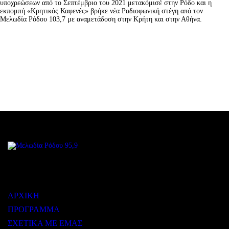
υποχρεώσεων από το Σεπτέμβριο του 2021 μετακόμισέ στην Ρόδο και η
εκπομπή «Κρητικός Καφενές» βρήκε νέα Ραδιοφωνική στέγη από τον
Μελωδία Ρόδου 103,7 με αναμετάδοση στην Κρήτη και στην Αθήνα.
ΜΕΝΟΥ
ΑΡΧΙΚΗ
ΠΡΟΓΡΑΜΜΑ
ΣΧΕΤΙΚΑ ΜΕ ΕΜΑΣ