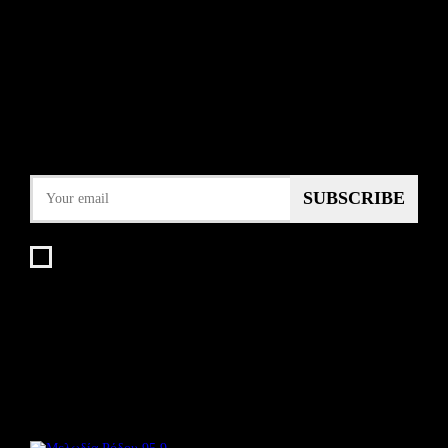
SUBTITLE
NEWSLETTER
Some description text for this item
Εγγραφείτε στο Newsletter μας για να μαθαίνετε πρώτοι τα νέα του
σταθμού μας!
I agree that my submitted data is being collected and
stored.