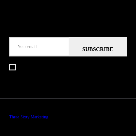
Submit
Some description text for this item
Keep me up-to-date via email with the latest news, pre-sales and
more from Rare Radio Store
I agree that my submitted data is being collected and
stored.
© copyright 2026. All Rights Reserved. Design & Development by
Three Sixty Marketing