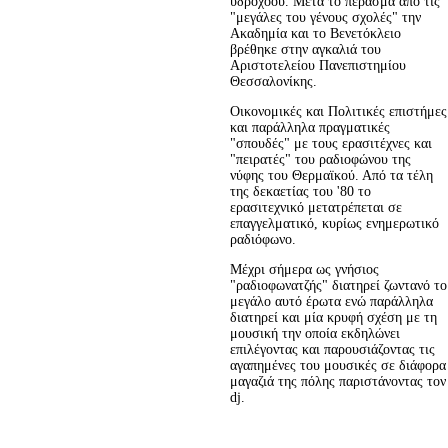
υδροχόου. Μετά το πέρασμα από τις
"μεγάλες του γένους σχολές" την
Ακαδημία και το Βενετόκλειο
βρέθηκε στην αγκαλιά του
Αριστοτελείου Πανεπιστημίου
Θεσσαλονίκης.
Οικονομικές και Πολιτικές επιστήμες
και παράλληλα πραγματικές
"σπουδές" με τους ερασιτέχνες και
"πειρατές" του ραδιοφώνου της
νύφης του Θερμαϊκού. Από τα τέλη
της δεκαετίας του '80 το
ερασιτεχνικό μετατρέπεται σε
επαγγελματικό, κυρίως ενημερωτικό
ραδιόφωνο.
Μέχρι σήμερα ως γνήσιος
"ραδιοφωνατζής" διατηρεί ζωντανό το
μεγάλο αυτό έρωτα ενώ παράλληλα
διατηρεί και μία κρυφή σχέση με τη
μουσική την οποία εκδηλώνει
επιλέγοντας και παρουσιάζοντας τις
αγαπημένες του μουσικές σε διάφορα
μαγαζιά της πόλης παριστάνοντας τον
dj.