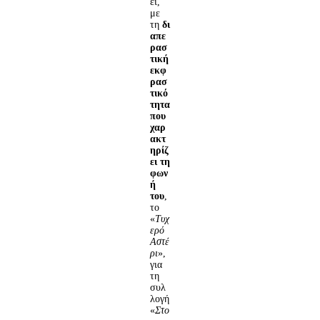
ει,
με
τη
δι
απε
ρασ
τική
εκφ
ρασ
τικό
τητα
που
χαρ
ακτ
ηρίζ
ει τη
φων
ή
του
,
το
«
Τυχ
ερό
Αστέ
ρι
»,
για
τη
συλ
λογή
«
Στο