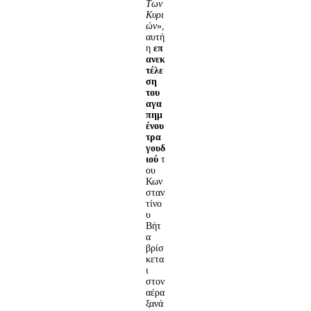
Των
Κυρι
ών
»,
αυτή
η
επ
ανεκ
τέλε
ση
του
αγα
πημ
ένου
τρα
γουδ
ιού
τ
ου
Κων
σταν
τίνο
υ
Βήτ
α
βρίσ
κετα
ι
στον
αέρα
ξανά