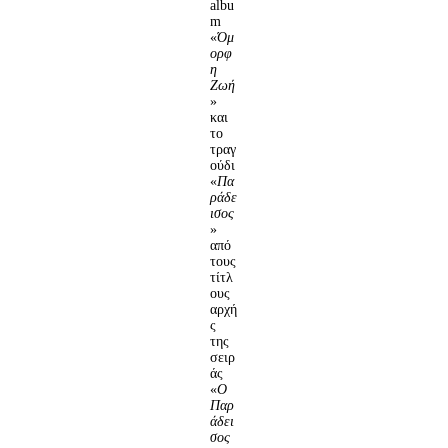
albu
m
«
Όμ
ορφ
η
Ζωή
»
και
το
τραγ
ούδι
«
Πα
ράδε
ισος
»
από
τους
τίτλ
ους
αρχή
ς
της
σειρ
άς
«
Ο
Παρ
άδει
σος