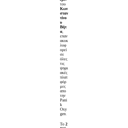
του
Κων
σταν
τίνο
υ
Βήτ
α
,
επαν
ακυκ
λοφ
ορεί
σε
όλες
τις
ψηφι
ακές
πλατ
φόρ
μες
απο
την
Pani
k
Oxy
gen.
To
2