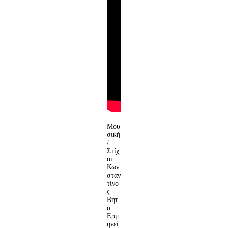
Μου
σική
/
Στίχ
οι:
Κων
σταν
τίνο
ς
Βήτ
α
Ερμ
ηνεί