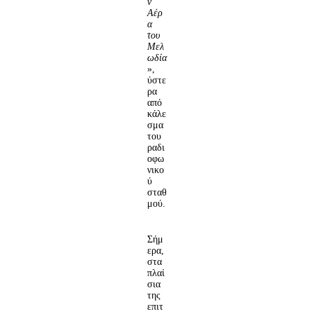
ν
Αέρ
α
του
Μελ
ωδία
»,
ύστε
ρα
από
κάλε
σμα
του
ραδι
οφω
νικο
ύ
σταθ
μού.
Σήμ
ερα,
στα
πλαί
σια
της
επιτ