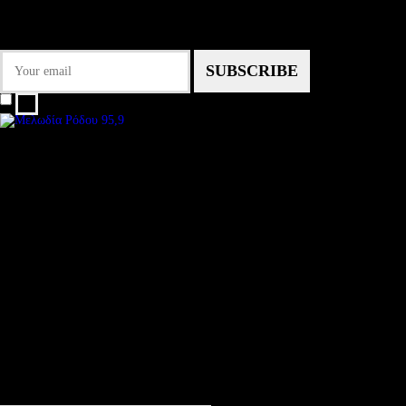
Εγγραφείτε στο Newsletter μας για να μαθαίνετε πρώτοι τα νέα του σταθμού
μας!
I agree that my submitted data is being collected and stored.
We are an independent, non-profit, online radio Broadcasting 24/7 live from
London, New York, Los Angeles, beyond
Subtitle
Install our free App:
Some description text for this item
Subtitle
Submit
Some description text for this item
Keep me up-to-date via email with the latest news, pre-sales and more from
Rare Radio Store