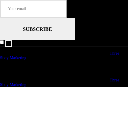
I agree that my submitted data is being collected and stored.
© copyright 2026. All Rights Reserved. Design & Development by
Three
Sixty Marketing
© copyright 2026. All Rights Reserved. Design & Development by
Three
Sixty Marketing