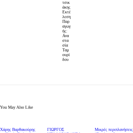
τσικ
άκης
Εκτέ
λεση
Παρ
αγωγ
ής:
Ανα
στα
σία
Ταμ
ουρί
δου
You May Also Like
Χάρης Βαρθακούρης
ΓΙΩΡΓΟΣ
Μικρές περιπλανήσεις