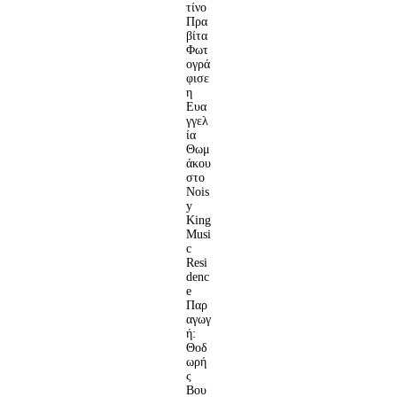
τίνο
Πρα
βίτα
Φωτ
ογρά
φισε
η
Ευα
γγελ
ία
Θωμ
άκου
στο
Nois
y
King
Musi
c
Resi
denc
e
Παρ
αγωγ
ή:
Θοδ
ωρή
ς
Βου