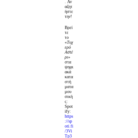
. Αν
αζητ
ήστε
την!
Βρεί
τε
το
«
Τυχ
ερό
Αστέ
ρι
»
στα
ψηφι
ακά
κατα
στή
ματα
μου
σική
ς:
Spot
ify:
https
://sp
oti.fi
/3Vi
Tp3