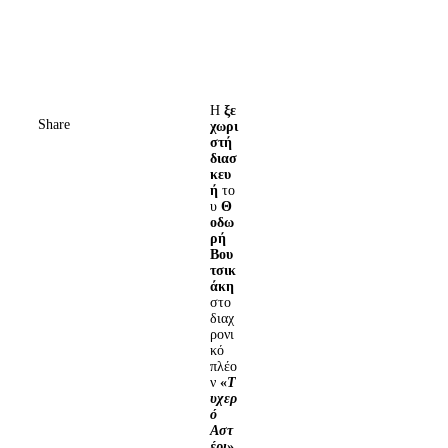
Η
ξε
Share
χωρι
στή
διασ
κευ
ή
το
υ
Θ
οδω
ρή
Βου
τσικ
άκη
στο
διαχ
ρονι
κό
πλέο
ν
«
Τ
υχερ
ό
Αστ
έρι
»