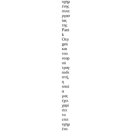
υχημ
ένης
συνε
ργασ
ίας
της
Pani
k
Oxy
gen
και
του
νεαρ
ού
τραγ
ουδι
στή,
η
οποί
α
μας
έχει
χαρί
σει
το
επιτ
υχημ
ένο