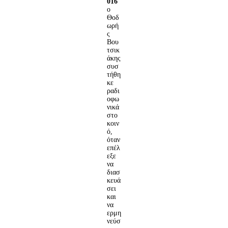
016
o
Θοδ
ωρή
ς
Βου
τσικ
άκης
συσ
τήθη
κε
ραδι
οφω
νικά
στο
κοιν
ό,
όταν
επέλ
εξε
να
διασ
κευά
σει
και
να
ερμη
νεύσ