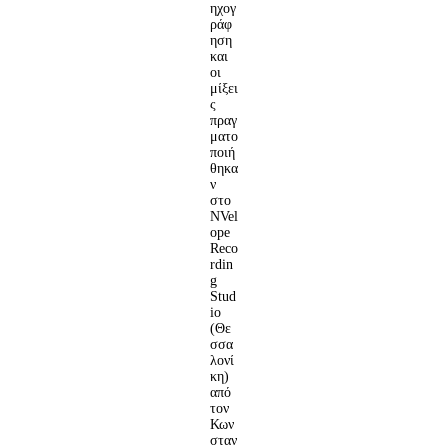
ηχογ
ράφ
ηση
και
οι
μίξει
ς
πραγ
ματο
ποιή
θηκα
ν
στο
NVel
ope
Reco
rdin
g
Stud
io
(Θε
σσα
λονί
κη)
από
τον
Κων
σταν