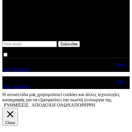
Submit
Some description text for this item
Keep me up-to-date via email with the latest news, pre-sales and
more from Rare Radio Store
I agree that my submitted data is being collected and stored.
© copyright 2026. All Rights Reserved. Design & Development by
Three
Sixty Marketing
© copyright 2026. All Rights Reserved. Design & Development by
Three
Sixty Marketing
Η ιστοσελίδα μας χρησιμοποιεί cookies και άλλες τεχνολογίες
καταγραφής για να εξασφαλίσει την σωστή λειτουργία της.
ΡΥΘΜΙΣΕΙΣ
ΑΠΟΔΟΧΗ ΟΛΩΝ
ΑΠΟΡΡΙΨΗ
Close