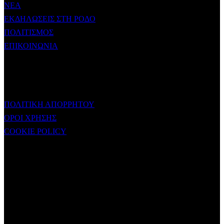
ΝΕΑ
ΕΚΔΗΛΩΣΕΙΣ ΣΤΗ ΡΟΔΟ
ΠΟΛΙΤΙΣΜΟΣ
ΕΠΙΚΟΙΝΩΝΙΑ
ΧΡΗΣΙΜΟΙ ΣΥΝΔΕΣΜΟΙ
ΠΟΛΙΤΙΚΗ ΑΠΟΡΡΗΤΟΥ
ΟΡΟΙ ΧΡΗΣΗΣ
COOKIE POLICY
Subtitle
NEWSLETTER
Some description text for this item
Εγγραφείτε στο Newsletter μας για να μαθαίνετε πρώτοι τα νέα του