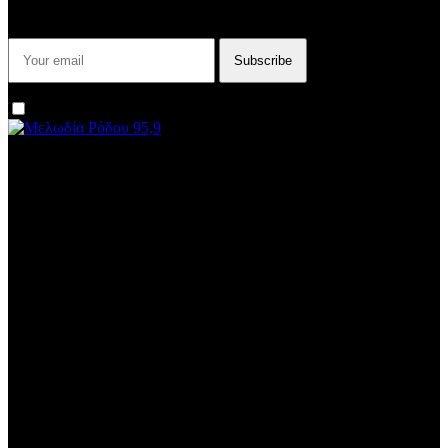
σταθμού μας!
I agree that my submitted data is being collected and stored.
We are an independent, non-profit, online radio Broadcasting 24/7
live from London, New York, Los Angeles, beyond
Subtitle
Install our free App:
Some description text for this item
Subtitle