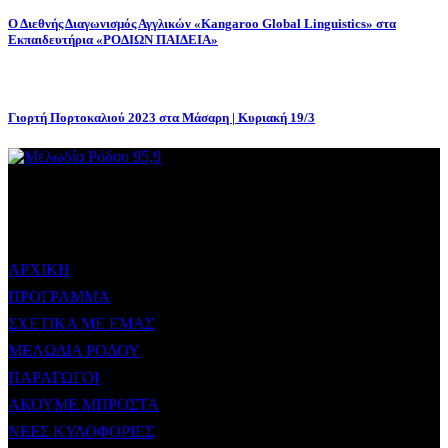
Ο Διεθνής Διαγωνισμός Αγγλικών «Kangaroo Global Linguistics» στα
Εκπαιδευτήρια «ΡΟΔΙΩΝ ΠΑΙΔΕΙΑ»
Γιορτή Πορτοκαλιού 2023 στα Μάσαρη | Κυριακή 19/3
ΜΕΝΟΥ
ΑΡΧΙΚΗ
ΠΡΟΓΡΑΜΜΑ
ΣΧΕΤΙΚΑ ΜΕ ΕΜΑΣ
ΜΕΛΩΔΙΑ ΡΟΔΟΥ
ΠΑΡΑΓΩΓΟΙ
ΑΚΟΥΜΕ ΜΠΡΟΣΤΑ
ΝΕΕΣ ΚΥΛΟΦΟΡΙΕΣ