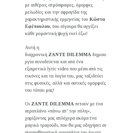
με αιθέριες ατμόσφαιρες, όμορφες
μελωδίες και την σφραγίδα της
χαρακτηριστικής ερμηνείας του
Κώστα
Εφέπουλου
, που σίγουρα θα αγγίξει
κάθε ρομαντική ψυχή εκεί έξω!
Αυτή η
διαχρονική
ZANTE
DILEMMA
δημιου
ργία συνοδεύεται και από ένα
εξαιρετικό lyric video που μέσα από τις
εικόνες και τα λογία του, μας ταξιδεύει
στις φυσικές, αλλά και αστικές ομορφιές
του τόπου μας!
Οι
ZANTE
DILEMMA
πετούν με ένα
αεροπλάνο «πάνω απ’ την πόλη»,
χαρίζοντας μας απλόχερα ακόμα ένα
μαγικό τραγούδι, που θα μας οδηγήσει σε
συναισθηματικά μονοπάτια του έρωτα