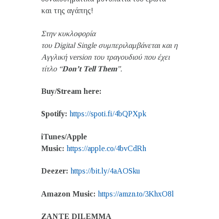
και της αγάπης!
Στην κυκλοφορία
του
Digital
Single
συμπεριλαμβάνεται και η
Αγγλική
version
του τραγουδιού που έχει
τίτλο “
Don’t Tell Them
”.
Buy/Stream here:
Spotify:
https://spoti.fi/4bQPXpk
iTunes/Apple
Music:
https://apple.co/4bvCdRh
Deezer:
https://bit.ly/4aAOSku
Amazon Music:
https://amzn.to/3KhxO8l
ZANTE DILEMMA