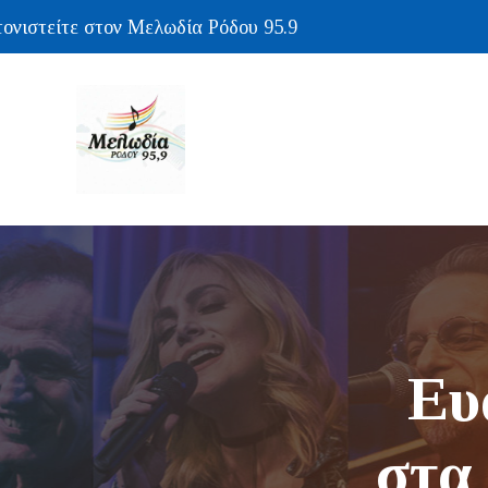
τείτε στον Μελωδία Ρόδου 95.9
Ευ
στα