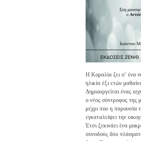
Η Κοραλία ζει σ’ ένα ν
ηλικία έξι ετών μαθαίν
Δημιουργείται ένας ισ
ο νέος σύντροφος της 
μέχρι που η παρουσία 
εγκαταλείψει την οικογέ
Έτσι ξεκινάει ένα μακρ
συνοδούς δύο πλάσματα 