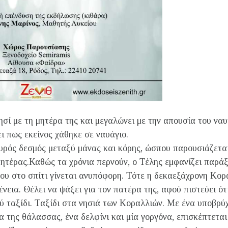
ησί με τη μητέρα της και μεγαλώνει με την απουσία του ναυ
ει πως εκείνος χάθηκε σε ναυάγιο.
χυρός δεσμός μεταξύ μάνας και κόρης, ώσπου παρουσιάζεται
μητέρας.Καθώς τα χρόνια περνούν, ο Τέλης εμφανίζει παρά
του στο σπίτι γίνεται ανυπόφορη. Τότε η δεκαεξάχρονη Κορ
νεια. Θέλει να ψάξει για τον πατέρα της, αφού πιστεύει ότι
ύ ταξίδι. Ταξίδι στα νησιά των Κοραλλιών. Με ένα υποβρύχ
της θάλασσας, ένα δελφίνι και μία γοργόνα, επισκέπτεται 