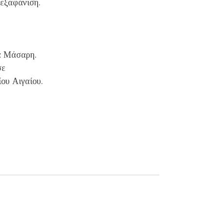
 εξαφάνιση.
τα Μάσαρη.
σε
ου Αιγαίου.