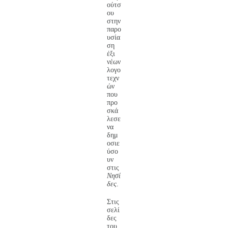
ούτσ
ου
στην
παρο
υσία
ση
έξι
νέων
λογο
τεχν
ών
που
προ
σκά
λεσε
να
δημ
οσιε
ύσο
υν
στις
Νησί
δες
.
Στις
σελί
δες
του