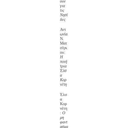
ουν
για
τις
Νησί
δες
Αντ
ωνία
Ν.
Ματ
σίγκ
ου:
Η
ποιή
τρια
Έλσ
α
Κορ
νέτη
Έλσ
α
Κορ
νέτη
:
Ο
μη
φαντ
ασμα