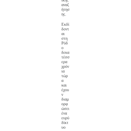
ικής
αναζ
ήτησ
ης.
Εκδί
δοντ
αι
στη
Ρόδ
ο
δεκα
τέσσ
ερα
χρόν
ια
τώρ
α
και
έχου
ν
διαμ
ορφ
ώσει
ένα
ευρύ
δίκτ
υο