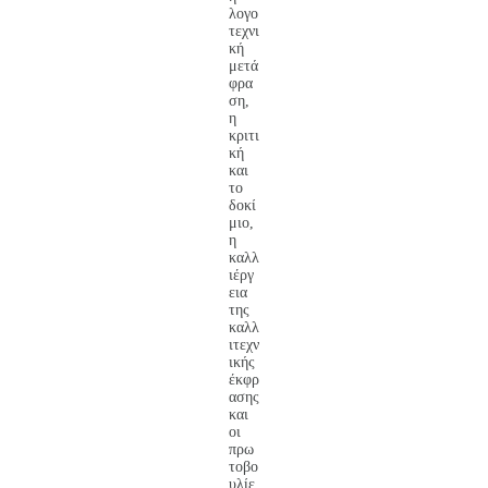
λογο
τεχνι
κή
μετά
φρα
ση,
η
κριτι
κή
και
το
δοκί
μιο,
η
καλλ
ιέργ
εια
της
καλλ
ιτεχν
ικής
έκφρ
ασης
και
οι
πρω
τοβο
υλίε