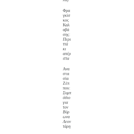
Φρα
γκίσ
κος
Καλ
αβά
σης:
Περι
ττά
κι
απέρ
ιττα
Ανα
στα
σία
Ζέπ
που:
Συμπ
όσιο
για
τον
Βύρ
ωνα
Λεον
τάρη