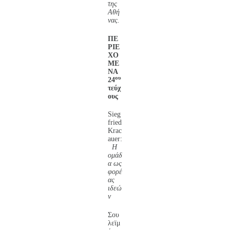
της
Αθή
νας.
ΠΕ
ΡΙΕ
ΧΟ
ΜΕ
ΝΑ
ου
24
τεύχ
ους
Sieg
fried
Krac
auer:
Η
ομάδ
α ως
φορέ
ας
ιδεώ
ν
Σου
λεϊμ