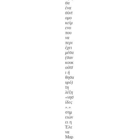
σα
ένα
σύντ
ομο
κείμ
ενο
που
να
περι
έχει
μέσα
(σαν
κουκ
ούτσ
ι ή
θησα
υρό)
τη
λέξη
«νησ
ίδες
».»
σημ
ειών
ει η
Έλε
να
Μαρ