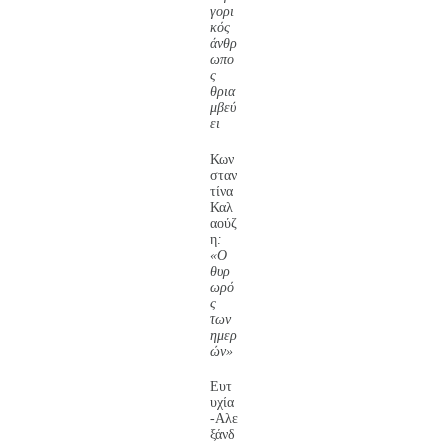
γορι
κός
άνθρ
ωπο
ς
θρια
μβεύ
ει
Κων
σταν
τίνα
Καλ
αούζ
η
:
«Ο
θυρ
ωρό
ς
των
ημερ
ών»
Ευτ
υχία
-Αλε
ξάνδ