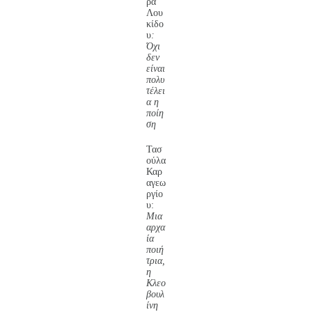
ρα
Λου
κίδο
υ
:
Όχι
δεν
είναι
πολυ
τέλει
α η
ποίη
ση
Τασ
ούλα
Καρ
αγεω
ργίο
υ:
Μια
αρχα
ία
ποιή
τρια,
η
Κλεο
βουλ
ίνη