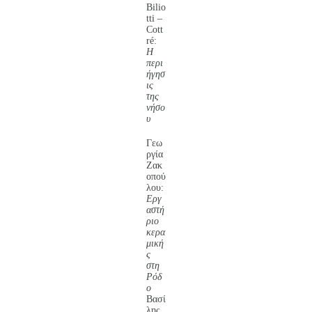
Bilio
tti –
Cott
ré:
Η
περι
ήγησ
ις
της
νήσο
υ
Γεω
ργία
Ζακ
οπού
λου:
Εργ
αστή
ριο
κερα
μική
ς
στη
Ρόδ
ο
Βασί
λης