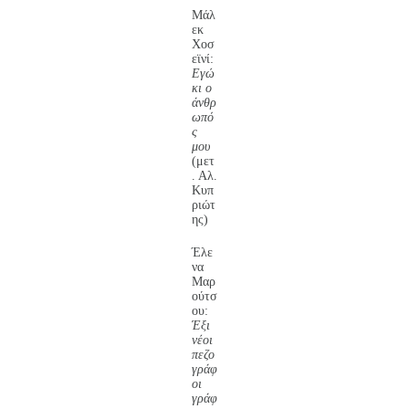
Μάλ
εκ
Χοσ
εϊνί:
Εγώ
κι ο
άνθρ
ωπό
ς
μου
(μετ
. Αλ.
Κυπ
ριώτ
ης)
Έλε
να
Μαρ
ούτσ
ου:
Έξι
νέοι
πεζο
γράφ
οι
γράφ