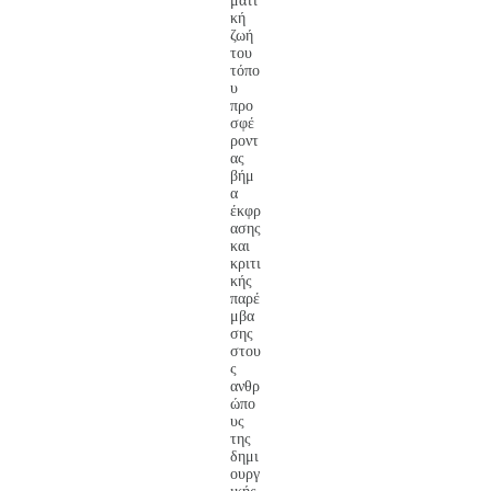
ματι
κή
ζωή
του
τόπο
υ
προ
σφέ
ροντ
ας
βήμ
α
έκφρ
ασης
και
κριτι
κής
παρέ
μβα
σης
στου
ς
ανθρ
ώπο
υς
της
δημι
ουργ