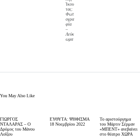
Ίκου
τας:
Φωτ
ογρα
φία
–
Λεύκ
ωμα
You May Also Like
ΓΙΩΡΓΟΣ
ΕΥΘΥΤΑ: ΨΗΦΙΣΜΑ
Το αριστούργημα
ΝΤΑΛΑΡΑΣ – Ο
18 Νοεμβρίου 2022
του Μάρτιν Σέρμαν
Δρόμος του Μάνου
«ΜΠΕΝΤ» ανεβαίνει
Λοΐζου
στο θέατρο ΧΩΡΑ