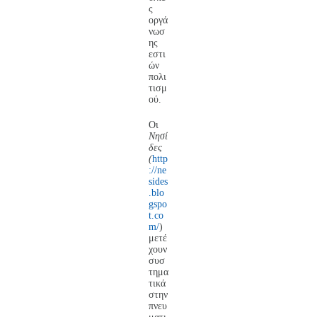
ς
οργά
νωσ
ης
εστι
ών
πολι
τισμ
ού.
Οι
Νησί
δες
(
http
://ne
sides
.blo
gspo
t.co
m/
)
μετέ
χουν
συσ
τημα
τικά
στην
πνευ