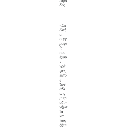
Νησί
δες.
«Επ
έλεξ
α
συγγ
ραφε
ίς
που
έχου
ν
γρά
ψει,
εκτό
ς
των
άλλ
ων,
μικρ
οδιη
γήμα
τα
και
τους
ζήτη