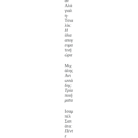
άν
Αλά
γιαλ
η-
Τσια
λίκ:
Η
ίδια
απογ
ευμα
τινή
ώρα
Μιχ
άλης
Αντ
ωνιά
δης:
Τρία
ποιή
ματα
Ισαμ
πέλ
Σαπ
άτα
:
Πέντ
ε