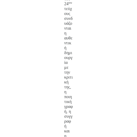
ου
24
τεύχ
ους
συνδ
υάζο
νται
η
αυθε
ντικ
ή
δημι
ουργ
ία
με
την
κριτι
κή
της,
η
ποιη
τική
γραφ
ή, η
συγγ
ραφ
ή
και
η