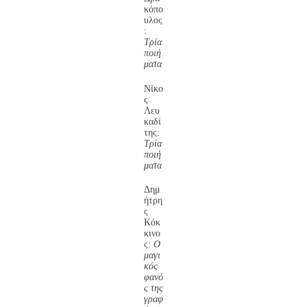
κόπο
υλος
:
Τρία
ποιή
ματα
Νίκο
ς
Λευ
καδί
της:
Τρία
ποιή
ματα
Δημ
ήτρη
ς
Κόκ
κινο
ς:
Ο
μαγι
κός
φανό
ς της
γραφ