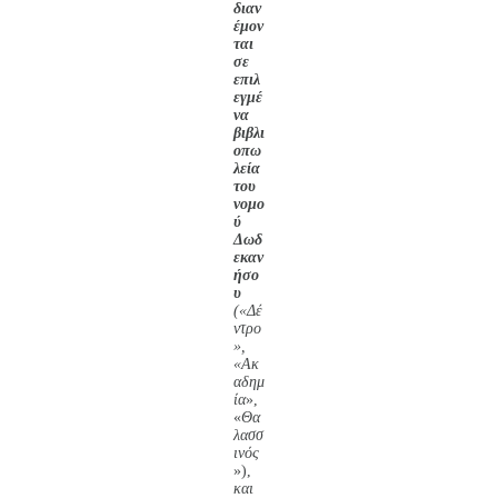
διαν
έμον
ται
σε
επιλ
εγμέ
να
βιβλι
οπω
λεία
του
νομο
ύ
Δωδ
εκαν
ήσο
υ
(«Δέ
ντρο
»,
«Ακ
αδημ
ία
»,
«
Θα
λασσ
ινός
»),
και