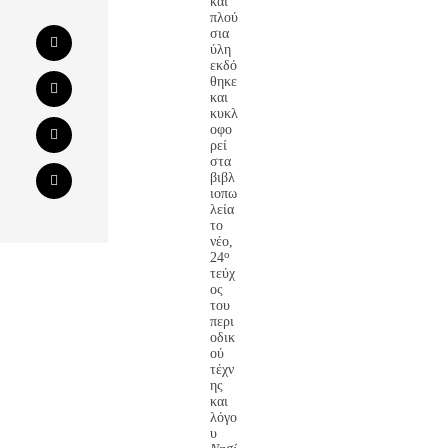
και
πλού
σια
ύλη
εκδό
θηκε
και
κυκλ
οφο
ρεί
στα
βιβλ
ιοπω
λεία
το
νέο,
ο
24
τεύχ
ος
του
περι
οδικ
ού
τέχν
ης
και
λόγο
υ