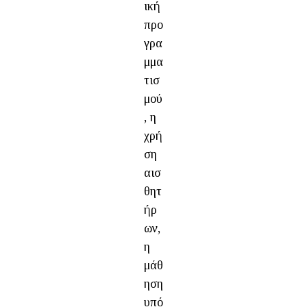
ική
προ
γρα
μμα
τισ
μού
, η
χρή
ση
αισ
θητ
ήρ
ων,
η
μάθ
ηση
υπό