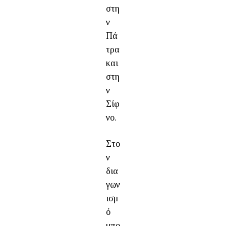
στη
ν
Πά
τρα
και
στη
ν
Σίφ
νο.
Στο
ν
δια
γων
ισμ
ό
μπο