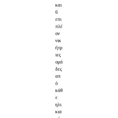
και
6
επι
πλέ
ον
νικ
ήτρ
ιες
ομά
δες
απ
ό
κάθ
ε
ηλι
κια