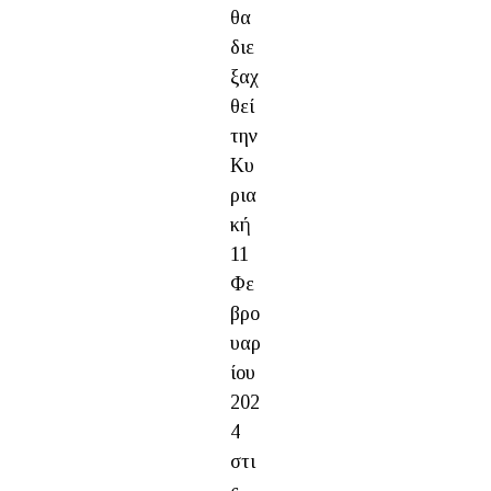
θα
διε
ξαχ
θεί
την
Κυ
ρια
κή
11
Φε
βρο
υαρ
ίου
202
4
στι