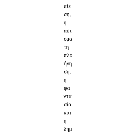
πίε
ση,
η
αυτ
όμα
τη
πλο
ήγη
ση,
η
φα
ντα
σία
και
η
δημ