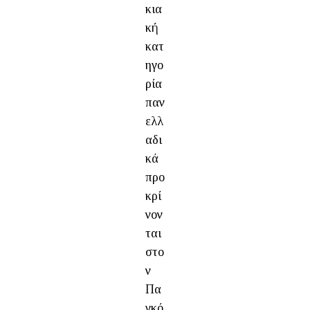
κια
κή
κατ
ηγο
ρία
παν
ελλ
αδι
κά
προ
κρί
νον
ται
στο
ν
Πα
γκό