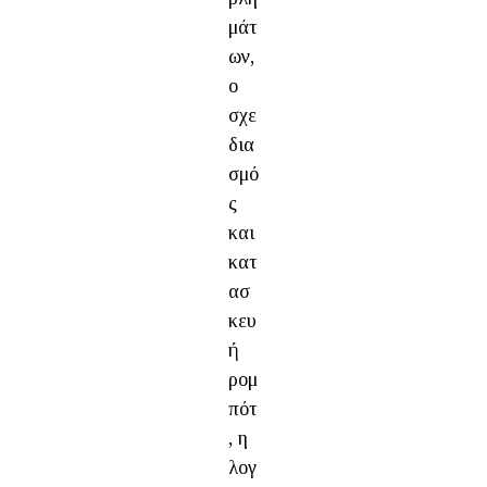
μάτ
ων,
ο
σχε
δια
σμό
ς
και
κατ
ασ
κευ
ή
ρομ
πότ
, η
λογ