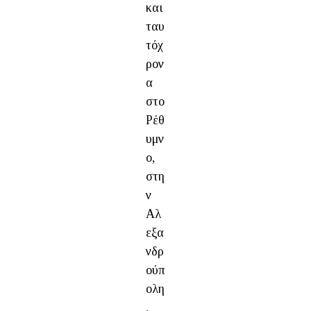
και
ταυ
τόχ
ρον
α
στο
Ρέθ
υμν
ο,
στη
ν
Αλ
εξα
νδρ
ούπ
ολη
,