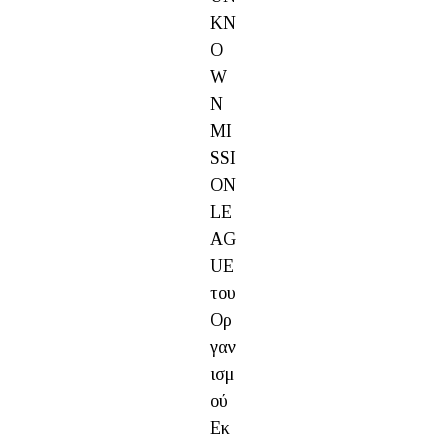
KN
O
W
N
MI
SSI
ON
LE
AG
UE
του
Ορ
γαν
ισμ
ού
Εκ