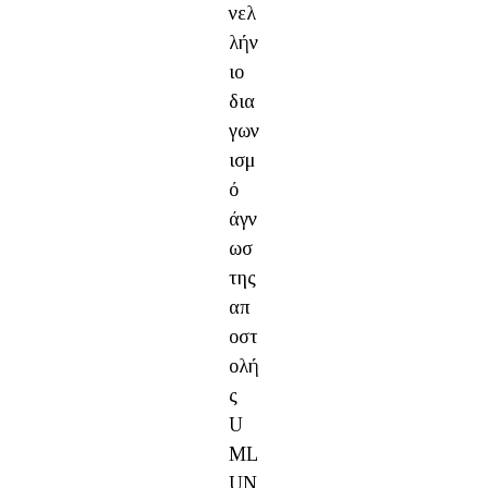
νελ
λήν
ιο
δια
γων
ισμ
ό
άγν
ωσ
της
απ
οστ
ολή
ς
U
ML
UN