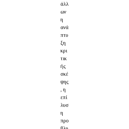
άλλ
ων
η
ανά
πτυ
ξη
κρι
τικ
ής
σκέ
ψης
, η
επί
λυσ
η
προ
βλη