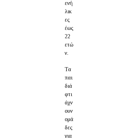
ενή
λικ
ες
έως
22
ετώ
ν.
Τα
παι
διά
φτι
άχν
ουν
ομά
δες
για