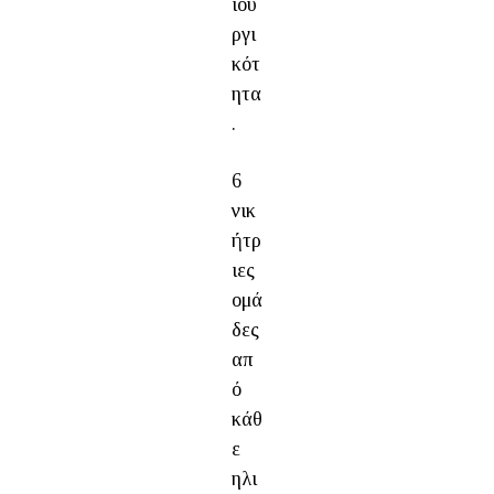
ιου
ργι
κότ
ητα
.
6
νικ
ήτρ
ιες
ομά
δες
απ
ό
κάθ
ε
ηλι