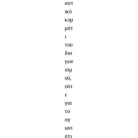
αστ
ικό
κομ
μάτ
ι
του
δια
γων
ισμ
ού,
ούτ
ε
για
το
αγ
ωνι
στι