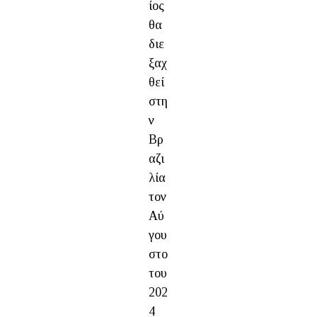
ίος
θα
διε
ξαχ
θεί
στη
ν
Βρ
αζι
λία
τον
Αύ
γου
στο
του
202
4