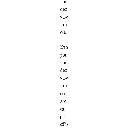
του
δια
γων
ισμ
ού.
Στό
χοι
του
δια
γων
ισμ
ού
είν
αι
μετ
αξύ