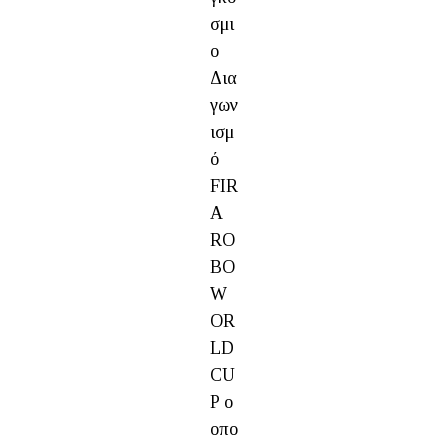
σμι
ο
Δια
γων
ισμ
ό
FIR
A
RO
BO
W
OR
LD
CU
P ο
οπο