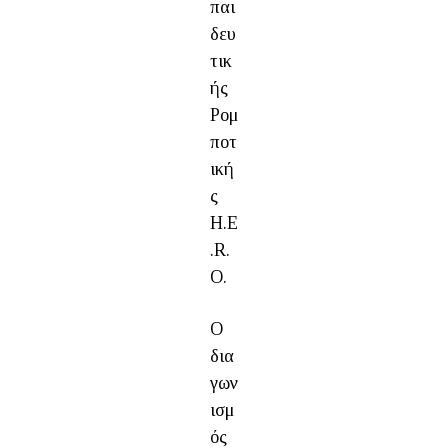
παι
δευ
τικ
ής
Ρομ
ποτ
ική
ς
H.E
.R.
O.
Ο
δια
γων
ισμ
ός