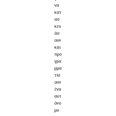
να
κατ
ασ
κευ
άσ
ουν
και
προ
γρα
μμα
τίσ
ουν
ένα
αυτ
όνο
μο