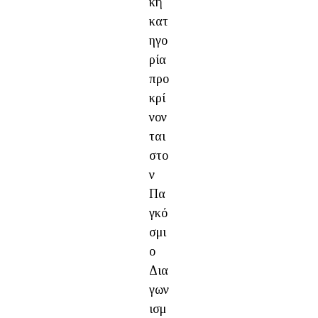
κή
κατ
ηγο
ρία
προ
κρί
νον
ται
στο
ν
Πα
γκό
σμι
ο
Δια
γων
ισμ