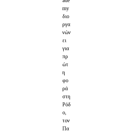
ade
my
διο
ργα
νών
ει
για
πρ
ώτ
η
φο
ρά
στη
Ρόδ
ο,
τον
Πα