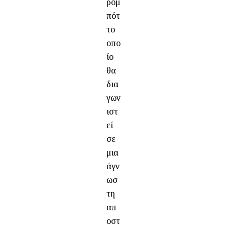
ρομ
πότ
το
οπο
ίο
θα
δια
γων
ιστ
εί
σε
μια
άγν
ωσ
τη
απ
οστ