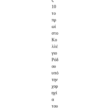
ς
10
το
πρ
ωί
στο
Κο
λλέ
γιο
Ρόδ
ου
υπό
την
χορ
ηγί
α
του