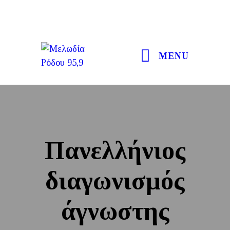
MENU
Πανελλήνιος
διαγωνισμός
άγνωστης