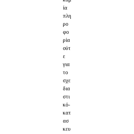
ία
πλη
ρο
φο
ρία
ούτ
ε
για
το
σχε
δια
στι
κό-
κατ
ασ
κευ