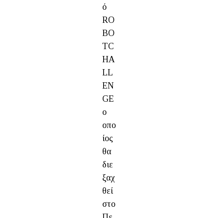
ό
RO
BO
TC
HA
LL
EN
GE
ο
οπο
ίος
θα
διε
ξαχ
θεί
στο
Πε