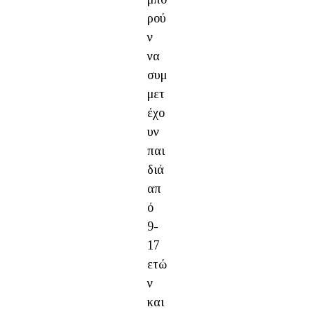
ρού
ν
να
συμ
μετ
έχο
υν
παι
διά
απ
ό
9-
17
ετώ
ν
και