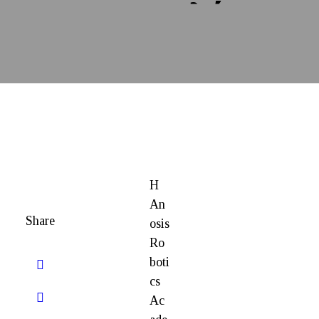
αποστολής
UML
UNKNOWN
MISSION
LEAGUE
H
An
Share
osis
Ro
boti
cs
Ac