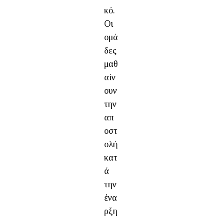
κό.
Οι
ομά
δες
μαθ
αίν
ουν
την
απ
οστ
ολή
κατ
ά
την
ένα
ρξη