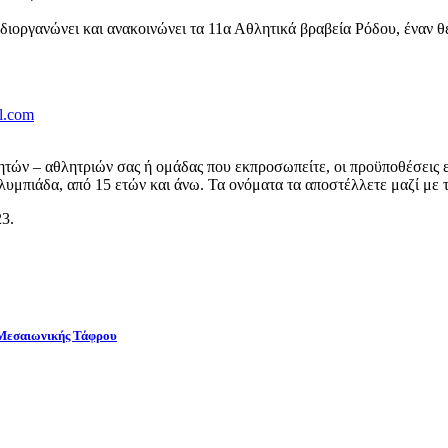
ργανώνει και ανακοινώνει τα 11α Αθλητικά βραβεία Ρόδου, έναν θεσ
l.com
ών – αθλητριών σας ή ομάδας που εκπροσωπείτε, οι προϋποθέσεις εί
υμπιάδα, από 15 ετών και άνω. Τα ονόματα τα αποστέλλετε μαζί με 
23.
 Μεσαιωνικής Τάφρου