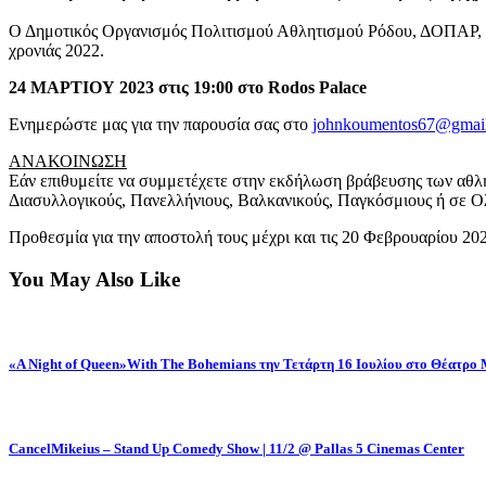
Ο Δημοτικός Οργανισμός Πολιτισμού Αθλητισμού Ρόδου, ΔΟΠΑΡ, διο
χρονιάς 2022.
24 ΜΑΡΤΙΟΥ 2023 στις 19:00 στο Rodos Palace
Ενημερώστε μας για την παρουσία σας στο
johnkoumentos67@gmai
ΑΝΑΚΟΙΝΩΣΗ
Εάν επιθυμείτε να συμμετέχετε στην εκδήλωση βράβευσης των αθλητ
Διασυλλογικούς, Πανελλήνιους, Βαλκανικούς, Παγκόσμιους ή σε Ολ
Προθεσμία για την αποστολή τους μέχρι και τις 20 Φεβρουαρίου 20
You May Also Like
«A Night of Queen»With The Bohemians την Τετάρτη 16 Ιουλίου στο Θέατρο
CancelMikeius – Stand Up Comedy Show | 11/2 @ Pallas 5 Cinemas Center