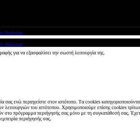
e from Rare Radio Store
ty Marketing
ty Marketing
ραφής για να εξασφαλίσει την σωστή λειτουργία της.
ιρία σας ενώ περιηγείστε στον ιστότοπο. Tα cookies κατηγοριοποιούντ
κών λειτουργιών του ιστότοπου. Χρησιμοποιούμε επίσης cookies τρί
ύν στο πρόγραμμα περιήγησής σας μόνο με τη συγκατάθεσή σας. Έχετε 
 εμπειρία περιήγησής σας.