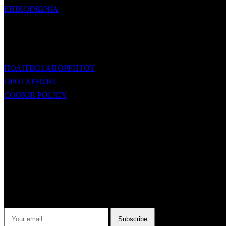
ΕΠΙΚΟΙΝΩΝΙΑ
ΧΡΗΣΙΜΟΙ ΣΥΝΔΕΣΜΟΙ
ΠΟΛΙΤΙΚΗ ΑΠΟΡΡΗΤΟΥ
ΟΡΟΙ ΧΡΗΣΗΣ
COOKIE POLICY
Subtitle
NEWSLETTER
Some description text for this item
Εγγραφείτε στο Newsletter μας για να μαθαίνετε πρώτοι τα νέα του
σταθμού μας!