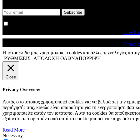
Keep me up-to-date via email with the latest news, pre-sales and mor
I agree that my submitted data is being collected and stored.
© copyright 2026. All Rights Reserved. Design & Development by
Three Six
© copyright 2026. All Rights Reserved. Design & Development by
Three Six
Η ιστοσελίδα μας χρησιμοποιεί cookies και άλλες τεχνολογίες καταγ
ΡΥΘΜΙΣΕΙΣ
ΑΠΟΔΟΧΗ ΟΛΩΝ
ΑΠΟΡΡΙΨΗ
Close
Privacy Overview
Αυτός ο ιστότοπος χρησιμοποιεί cookies για να βελτιώσει την εμπε
περιήγησής σας, καθώς είναι απαραίτητα για τη ενεργοποίηση βασι
χρησιμοποιείτε αυτόν τον ιστότοπο. Αυτά τα cookies θα αποθηκευτο
εξαίρεση από ορισμένα από αυτά τα cookie μπορεί να επηρεάσει την
Read More
Necessary