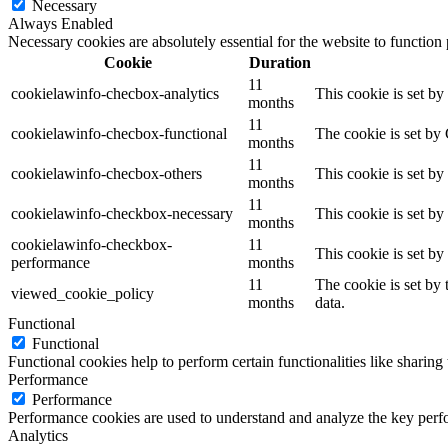
Necessary
Always Enabled
Necessary cookies are absolutely essential for the website to function
Cookie
Duration
11
cookielawinfo-checbox-analytics
This cookie is set b
months
11
cookielawinfo-checbox-functional
The cookie is set by
months
11
cookielawinfo-checbox-others
This cookie is set b
months
11
cookielawinfo-checkbox-necessary
This cookie is set b
months
cookielawinfo-checkbox-
11
This cookie is set b
performance
months
11
The cookie is set by
viewed_cookie_policy
months
data.
Functional
Functional
Functional cookies help to perform certain functionalities like sharing 
Performance
Performance
Performance cookies are used to understand and analyze the key perfor
Analytics