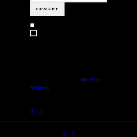
I agree that my submitted data is
being collected and stored.
© copyright 2026. All Rights Reserved.
Design & Development by
Three Sixty
Marketing