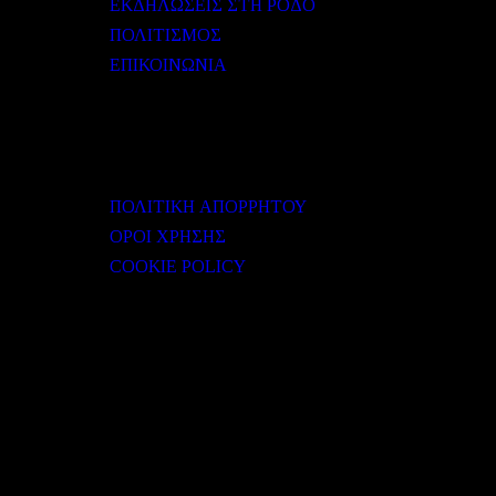
ΕΚΔΗΛΩΣΕΙΣ ΣΤΗ ΡΟΔΟ
ΠΟΛΙΤΙΣΜΟΣ
ΕΠΙΚΟΙΝΩΝΙΑ
ΧΡΗΣΙΜΟΙ ΣΥΝΔΕΣΜΟΙ
ΠΟΛΙΤΙΚΗ ΑΠΟΡΡΗΤΟΥ
ΟΡΟΙ ΧΡΗΣΗΣ
COOKIE POLICY
Subtitle
NEWSLETTER
Some description text for this item
Εγγραφείτε στο Newsletter μας για