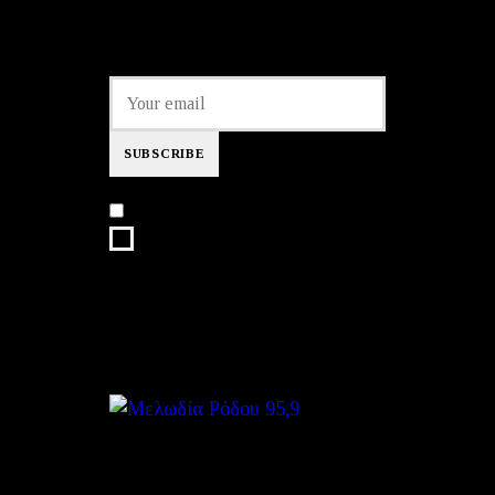
να μαθαίνετε πρώτοι τα νέα του
σταθμού μας!
I agree that my submitted data is
being collected and stored.
We are an independent, non-profit,
online radio Broadcasting 24/7 live
from London, New York, Los