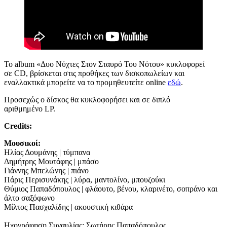
Το album «Δυο Νύχτες Στον Σταυρό Του Νότου» κυκλοφορεί
σε CD, βρίσκεται στις προθήκες των δισκοπωλείων και
εναλλακτικά μπορείτε να το προμηθευτείτε online
εδώ
.
Προσεχώς ο δίσκος θα κυκλοφορήσει και σε διπλό
αριθμημένο LP.
Credits
:
Μουσικοί:
Ηλίας Δουμάνης | τύμπανα
Δημήτρης Μουτάφης | μπάσο
Γιάννης Μπελώνης | πιάνο
Πάρις Περισυνάκης | λύρα, μαντολίνο, μπουζούκι
Θύμιος Παπαδόπουλος | φλάουτο, βένου, κλαρινέτο, σοπράνο και
άλτο σαξόφωνο
Μίλτος Πασχαλίδης | ακουστική κιθάρα
Ηχογράφηση Συναυλίας: Σωτήρης Παπαδόπουλος