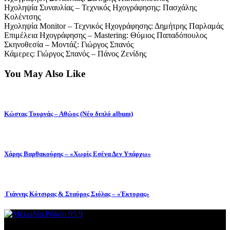
Ηχοληψία Συναυλίας – Τεχνικός Ηχογράφησης: Πασχάλης
Κολέντσης
Ηχοληψία Monitor – Τεχνικός Ηχογράφησης: Δημήτρης Παρλαμάς
Επιμέλεια Ηχογράφησης – Mastering: Θύμιος Παπαδόπουλος
Σκηνοθεσία – Μοντάζ: Γιώργος Σπανός
Κάμερες: Γιώργος Σπανός – Πάνος Ζενίδης
You May Also Like
Κώστας Τουρνάς – Αθώος (Νέο διπλό album)
Χάρης Βαρθακούρης – «Χωρίς Εσένα Δεν Υπάρχω»
Γιάννης Κότσιρας & Σταύρος Σιόλας – «Έκτορας»