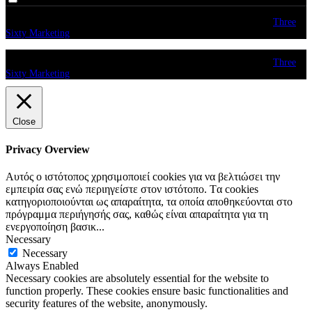
© copyright 2026. All Rights Reserved. Design & Development by
Three
Sixty Marketing
© copyright 2026. All Rights Reserved. Design & Development by
Three
Sixty Marketing
Close
Privacy Overview
Αυτός ο ιστότοπος χρησιμοποιεί cookies για να βελτιώσει την
εμπειρία σας ενώ περιηγείστε στον ιστότοπο. Tα cookies
κατηγοριοποιούνται ως απαραίτητα, τα οποία αποθηκεύονται στο
πρόγραμμα περιήγησής σας, καθώς είναι απαραίτητα για τη
ενεργοποίηση βασικ
...
Necessary
Necessary
Always Enabled
Necessary cookies are absolutely essential for the website to
function properly. These cookies ensure basic functionalities and
security features of the website, anonymously.