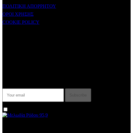
ΠΟΛΙΤΙΚΗ ΑΠΟΡΡΗΤΟΥ
ΟΡΟΙ ΧΡΗΣΗΣ
COOKIE POLICY
Subtitle
NEWSLETTER
Some description text for this item
Εγγραφείτε στο Newsletter μας για να μαθαίνετε πρώτοι τα νέα του
σταθμού μας!
I agree that my submitted data is being collected and stored.
We are an independent, non-profit, online radio Broadcasting 24/7
live from London, New York, Los Angeles, beyond