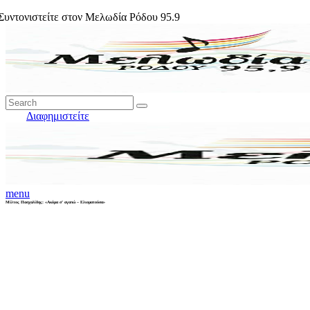
ντονιστείτε στον Μελωδία Ρόδου 95.9
Διαφημιστείτε
menu
Μίλτος Πασχαλίδης: «Ακόμα σ’ αγαπώ – Ελιοματούσα»