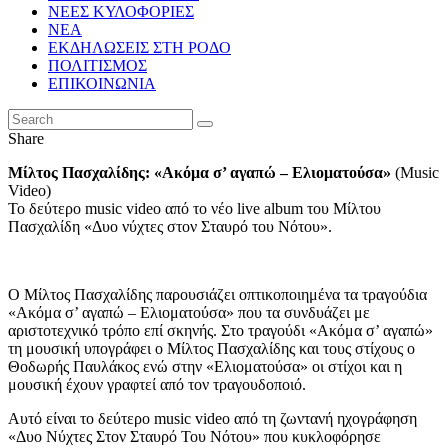
ΝΕΕΣ ΚΥΛΟΦΟΡΙΕΣ
ΝΕΑ
ΕΚΔΗΛΩΣΕΙΣ ΣΤΗ ΡΟΔΟ
ΠΟΛΙΤΙΣΜΟΣ
ΕΠΙΚΟΙΝΩΝΙΑ
Share
Μίλτος Πασχαλίδης: «Ακόμα σ’ αγαπώ – Ελιοματούσα»
(Music
Video)
Το δεύτερο music video από το νέο live album του Μίλτου
Πασχαλίδη «Δυο νύχτες στον Σταυρό του Νότου».
Ο Μίλτος Πασχαλίδης παρουσιάζει οπτικοποιημένα τα τραγούδια
«Ακόμα σ’ αγαπώ – Ελιοματούσα» που τα συνδυάζει με
αριστοτεχνικό τρόπο επί σκηνής. Στο τραγούδι «Ακόμα σ’ αγαπώ»
τη μουσική υπογράφει ο Μίλτος Πασχαλίδης και τους στίχους ο
Θοδωρής Παυλάκος ενώ στην «Ελιοματούσα» οι στίχοι και η
μουσική έχουν γραφτεί από τον τραγουδοποιό.
Αυτό είναι το δεύτερο music video από τη ζωντανή ηχογράφηση
«Δυο Νύχτες Στον Σταυρό Του Νότου» που κυκλοφόρησε