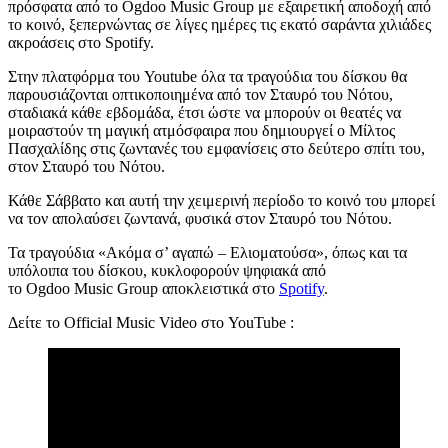
πρόσφατα από το Ogdoo Music Group με εξαιρετική αποδοχή από
το κοινό, ξεπερνώντας σε λίγες ημέρες τις εκατό σαράντα χιλιάδες
ακροάσεις στο Spotify.
Στην πλατφόρμα του Youtube όλα τα τραγούδια του δίσκου θα
παρουσιάζονται οπτικοποιημένα από τον Σταυρό του Νότου,
σταδιακά κάθε εβδομάδα, έτσι ώστε να μπορούν οι θεατές να
μοιραστούν τη μαγική ατμόσφαιρα που δημιουργεί ο Μίλτος
Πασχαλίδης στις ζωντανές του εμφανίσεις στο δεύτερο σπίτι του,
στον Σταυρό του Νότου.
Κάθε Σάββατο και αυτή την χειμερινή περίοδο το κοινό του μπορεί
να τον απολαύσει ζωντανά, φυσικά στον Σταυρό του Νότου.
Τα τραγούδια «Ακόμα σ’ αγαπώ – Ελιοματούσα», όπως και τα
υπόλοιπα του δίσκου, κυκλοφορούν ψηφιακά από
το Ogdoo Music Group αποκλειστικά στο
Spotify
.
Δείτε το Official Music Video στο YouTube :