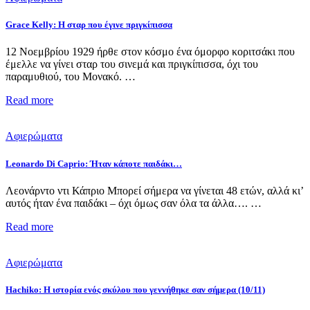
Grace Kelly: Η σταρ που έγινε πριγκίπισσα
12 Νοεμβρίου 1929 ήρθε στον κόσμο ένα όμορφο κοριτσάκι που
έμελλε να γίνει σταρ του σινεμά και πριγκίπισσα, όχι του
παραμυθιού, του Μονακό. …
Read more
Αφιερώματα
Leonardo Di Caprio: Ήταν κάποτε παιδάκι…
Λεονάρντο ντι Κάπριο Μπορεί σήμερα να γίνεται 48 ετών, αλλά κι’
αυτός ήταν ένα παιδάκι – όχι όμως σαν όλα τα άλλα…. …
Read more
Αφιερώματα
Hachiko: Η ιστορία ενός σκύλου που γεννήθηκε σαν σήμερα (10/11)