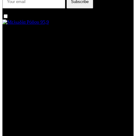
I agree that my submitted data is being collected and stored.
We are an independent, non-profit, online radio Broadcasting 24/7
live from London, New York, Los Angeles, beyond
Subtitle
Install our free App:
Some description text for this item
Subtitle
Submit