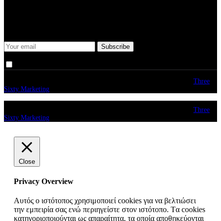
Some description text for this item
Keep me up-to-date via email with the latest news, pre-sales and
more from Rare Radio Store
I agree that my submitted data is being collected and stored.
© copyright 2026. All Rights Reserved. Design & Development by
Three
Sixty Marketing
© copyright 2026. All Rights Reserved. Design & Development by
Three
Sixty Marketing
Close
Privacy Overview
Αυτός ο ιστότοπος χρησιμοποιεί cookies για να βελτιώσει
την εμπειρία σας ενώ περιηγείστε στον ιστότοπο. Tα cookies
κατηγοριοποιούνται ως απαραίτητα, τα οποία αποθηκεύονται