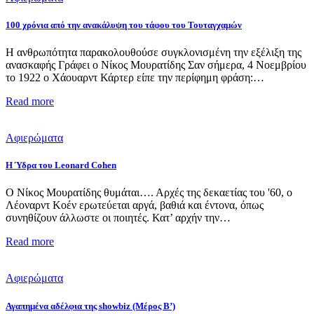
100 χρόνια από την ανακάλυψη του τάφου του Τουταγχαμών
Η ανθρωπότητα παρακολουθούσε συγκλονισμένη την εξέλιξη της
ανασκαφής Γράφει ο Νίκος Μουρατίδης Σαν σήμερα, 4 Νοεμβρίου
το 1922 ο Χάουαρντ Κάρτερ είπε την περίφημη φράση:…
Read more
Αφιερώματα
Η Ύδρα του Leonard Cohen
Ο Νίκος Μουρατίδης θυμάται…. Αρχές της δεκαετίας του '60, o
Λέοναρντ Κοέν ερωτεύεται αργά, βαθιά και έντονα, όπως
συνηθίζουν άλλωστε οι ποιητές. Κατ’ αρχήν την…
Read more
Αφιερώματα
Αγαπημένα αδέλφια της showbiz (Μέρος Β’)