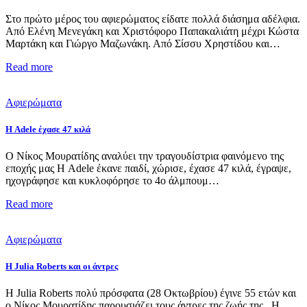
Στο πρώτο μέρος του αφιερώματος είδατε πολλά διάσημα αδέλφια.
Από Ελένη Μενεγάκη και Χριστόφορο Παπακαλιάτη μέχρι Κώστα
Μαρτάκη και Γιώργο Μαζωνάκη. Από Σίσσυ Χρηστίδου και…
Read more
Αφιερώματα
Η Adele έχασε 47 κιλά
Ο Νίκος Μουρατίδης αναλύει την τραγουδίστρια φαινόμενο της
εποχής μας Η Adele έκανε παιδί, χώρισε, έχασε 47 κιλά, έγραψε,
ηχογράφησε και κυκλοφόρησε το 4ο άλμπουμ…
Read more
Αφιερώματα
H Julia Roberts και οι άντρες
Η Julia Roberts πολύ πρόσφατα (28 Οκτωβρίου) έγινε 55 ετών και
ο Νίκος Μουρατίδης παρουσιάζει τους άντρες της ζωής της. Η