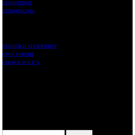
ΠΟΛΙΤΙΣΜΟΣ
ΕΠΙΚΟΙΝΩΝΙΑ
ΧΡΗΣΙΜΟΙ ΣΥΝΔΕΣΜΟΙ
ΠΟΛΙΤΙΚΗ ΑΠΟΡΡΗΤΟΥ
ΟΡΟΙ ΧΡΗΣΗΣ
COOKIE POLICY
Subtitle
NEWSLETTER
Some description text for this item
Εγγραφείτε στο Newsletter μας για να μαθαίνετε πρώτοι τα νέα του
σταθμού μας!